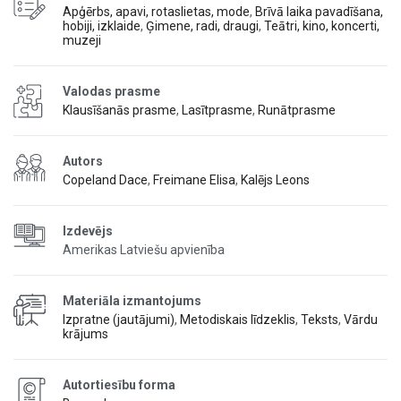
Apģērbs, apavi, rotaslietas, mode
,
Brīvā laika pavadīšana,
hobiji, izklaide
,
Ģimene, radi, draugi
,
Teātri, kino, koncerti,
muzeji
Valodas prasme
Klausīšanās prasme
,
Lasītprasme
,
Runātprasme
Autors
Copeland Dace
,
Freimane Elisa
,
Kalējs Leons
Izdevējs
Amerikas Latviešu apvienība
Materiāla izmantojums
Izpratne (jautājumi)
,
Metodiskais līdzeklis
,
Teksts
,
Vārdu
krājums
Autortiesību forma