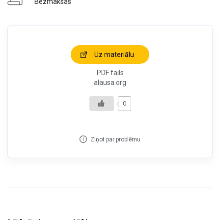
Bezmaksas
Uz materiālu
PDF fails
alausa.org
0
Ziņot par problēmu