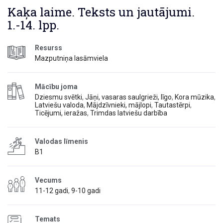
Kaķa laime. Teksts un jautājumi.
1.-14. lpp.
Resurss
Mazputniņa lasāmviela
Mācību joma
Dziesmu svētki
,
Jāņi, vasaras saulgrieži, līgo
,
Kora mūzika
,
Latviešu valoda
,
Mājdzīvnieki, mājlopi
,
Tautastērpi
,
Ticējumi, ieražas
,
Trimdas latviešu darbība
Valodas līmenis
B1
Vecums
11-12 gadi
,
9-10 gadi
Temats