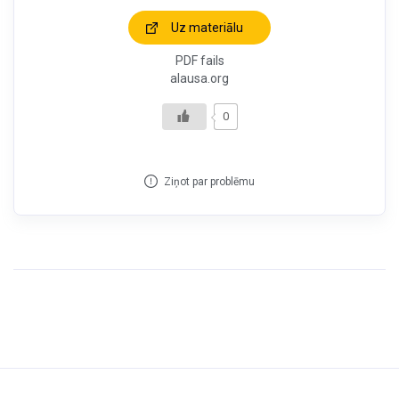
Uz materiālu
PDF fails
alausa.org
0
Ziņot par problēmu