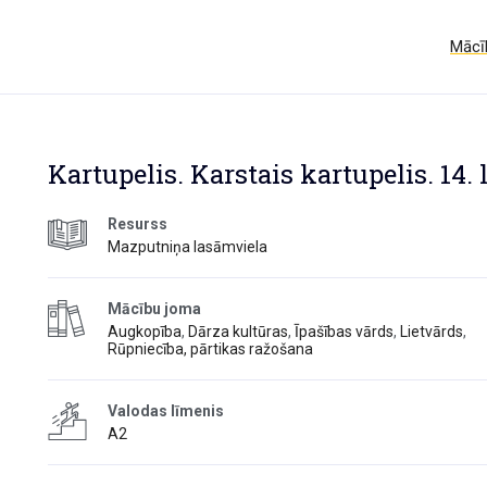
Mācīb
Kartupelis. Karstais kartupelis. 14. 
Resurss
Mazputniņa lasāmviela
Mācību joma
Augkopība
,
Dārza kultūras
,
Īpašības vārds
,
Lietvārds
,
Rūpniecība, pārtikas ražošana
Valodas līmenis
A2