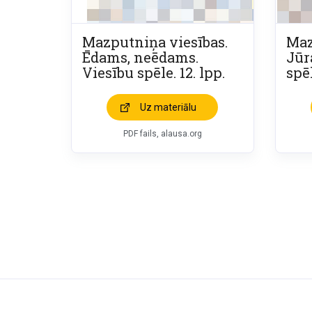
Mazputniņa viesības.
Maz
Ēdams, neēdams.
Jūr
Viesību spēle. 12. lpp.
spēl
Uz materiālu
PDF fails, alausa.org