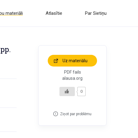
u materiāli
Atlasītie
Par Sietiņu
lpp.
Uz materiālu
PDF fails
alausa.org
0
Ziņot par problēmu