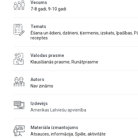
Vecums
7-8 gadi
,
9-10 gadi
Temats
Ēšana un ēdieni, dzērieni
,
Ķermenis, izskats, īpašības
,
Pā
receptes
Valodas prasme
Klausīšanās prasme
,
Runātprasme
Autors
Nav zināms
Izdevējs
Amerikas Latviešu apvienība
Materiāla izmantojums
Atsauces, informācija
,
Spēle, aktivitāte