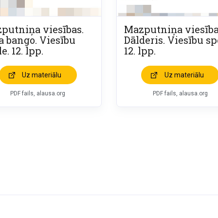
putniņa viesības.
Mazputniņa viesība
a bango. Viesību
Dālderis. Viesību sp
e. 12. lpp.
12. lpp.
Uz materiālu
Uz materiālu
PDF fails, alausa.org
PDF fails, alausa.org