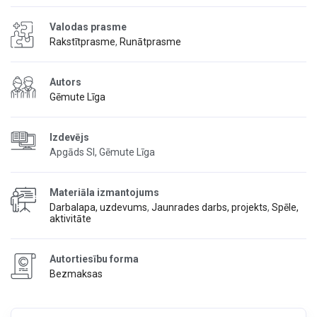
Valodas prasme
Rakstītprasme
,
Runātprasme
Autors
Gēmute Līga
Izdevējs
Apgāds SI, Gēmute Līga
Materiāla izmantojums
Darbalapa, uzdevums
,
Jaunrades darbs, projekts
,
Spēle,
aktivitāte
Autortiesību forma
Bezmaksas