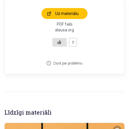
Uz materiālu
PDF fails
alausa.org
0
Ziņot par problēmu
Līdzīgi materiāli