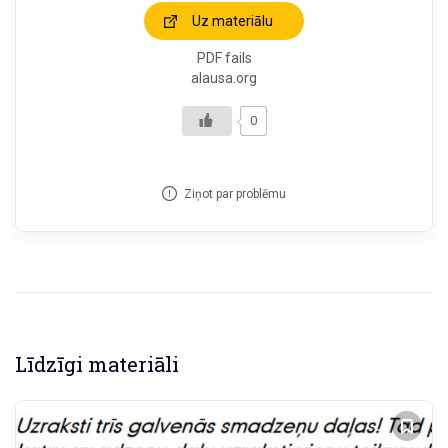
Uz materiālu
PDF fails
alausa.org
0
Ziņot par problēmu
Līdzīgi materiāli