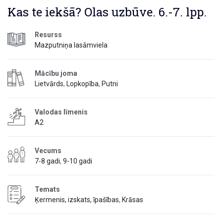
Kas te iekšā? Olas uzbūve. 6.-7. lpp.
Resurss
Mazputniņa lasāmviela
Mācību joma
Lietvārds
,
Lopkopība
,
Putni
Valodas līmenis
A2
Vecums
7-8 gadi
,
9-10 gadi
Temats
Ķermenis, izskats, īpašības
,
Krāsas