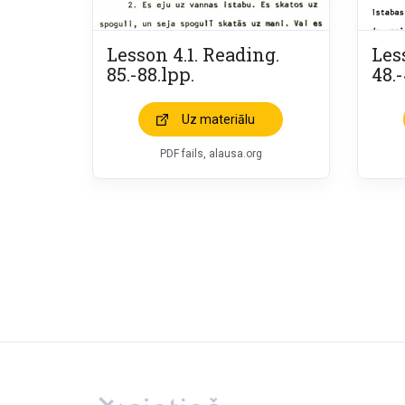
Lesson 4.1. Reading.
Less
85.-88.lpp.
48.-
Uz materiālu
PDF fails, alausa.org