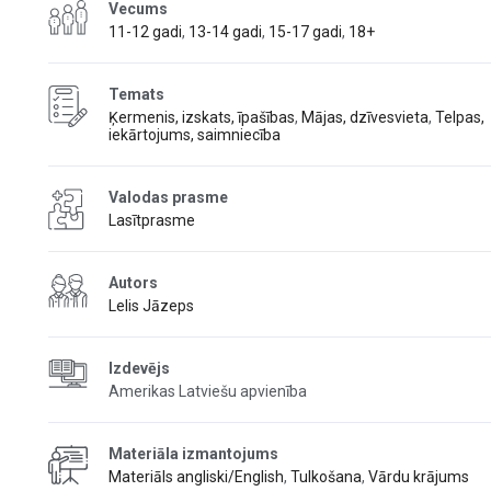
Vecums
11-12 gadi
,
13-14 gadi
,
15-17 gadi
,
18+
Temats
Ķermenis, izskats, īpašības
,
Mājas, dzīvesvieta
,
Telpas,
iekārtojums, saimniecība
Valodas prasme
Lasītprasme
Autors
Lelis Jāzeps
Izdevējs
Amerikas Latviešu apvienība
Materiāla izmantojums
Materiāls angliski/English
,
Tulkošana
,
Vārdu krājums