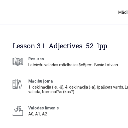
Mācīb
Lesson 3.1. Adjectives. 52. lpp.
Resurss
Latviešu valodas mācība iesācējiem. Basic Latvian
Mācību joma
1. deklinācija (-s, -š)
,
4. deklinācija (-a)
,
Īpašības vārds
,
L
valoda
,
Nominatīvs (kas?)
Valodas līmenis
A0
,
A1
,
A2