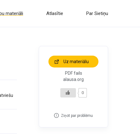
u materiāli
Atlasītie
Par Sietiņu
Uz materiālu
PDF fails
alausa.org
0
atviešu
Ziņot par problēmu