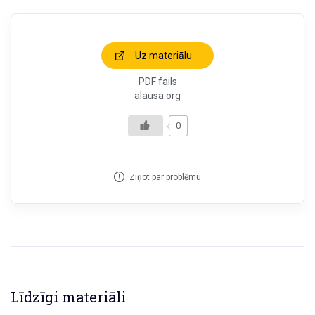
Uz materiālu
PDF fails
alausa.org
0
Ziņot par problēmu
Līdzīgi materiāli