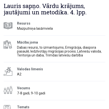
Lauris sapņo. Vārdu krājums,
jautājumi un metodika. 4. lpp.
Resurss
Mazputniņa lasāmviela
Mācību joma
Dabas resursi, to izmantojums
,
Emigrācija, diaspora
pasaulē
,
Iedzīvotāju migrācijas procesi
,
Latviešu valoda
,
Teritorija un daba
,
Trimdas latviešu darbība
Valodas līmenis
A2
Vecums
7-8 gadi
,
9-10 gadi
Temats