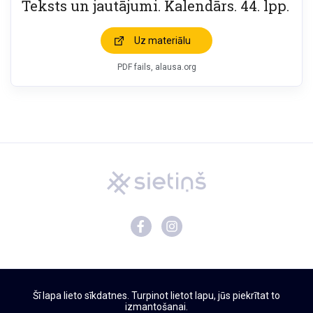
Teksts un jautājumi. Kalendārs. 44. lpp.
Uz materiālu
PDF fails, alausa.org
Mācību materiāli
Šī lapa lieto sīkdatnes. Turpinot lietot lapu, jūs piekrītat to
Par Sietiņu
izmantošanai.