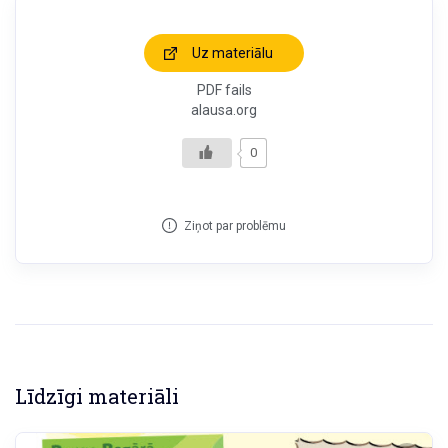
Uz materiālu
PDF fails
alausa.org
0
Ziņot par problēmu
Līdzīgi materiāli