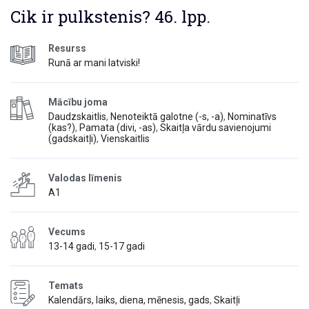
Cik ir pulkstenis? 46. lpp.
Resurss
Runā ar mani latviski!
Mācību joma
Daudzskaitlis
,
Nenoteiktā galotne (-s, -a)
,
Nominatīvs
(kas?)
,
Pamata (divi, -as)
,
Skaitļa vārdu savienojumi
(gadskaitļi)
,
Vienskaitlis
Valodas līmenis
A1
Vecums
13-14 gadi
,
15-17 gadi
Temats
Kalendārs, laiks, diena, mēnesis, gads
,
Skaitļi