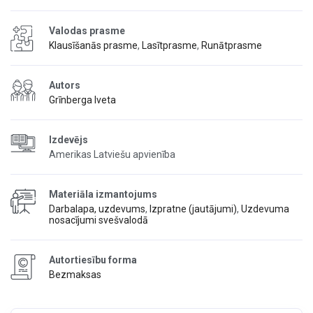
Valodas prasme
Klausīšanās prasme
,
Lasītprasme
,
Runātprasme
Autors
Grīnberga Iveta
Izdevējs
Amerikas Latviešu apvienība
Materiāla izmantojums
Darbalapa, uzdevums
,
Izpratne (jautājumi)
,
Uzdevuma
nosacījumi svešvalodā
Autortiesību forma
Bezmaksas