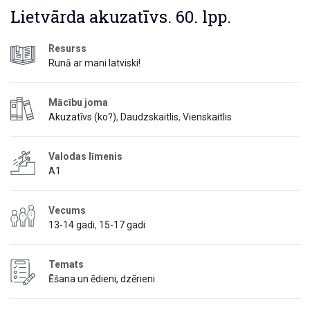
Lietvārda akuzatīvs. 60. lpp.
Resurss
Runā ar mani latviski!
Mācību joma
Akuzatīvs (ko?)
,
Daudzskaitlis
,
Vienskaitlis
Valodas līmenis
A1
Vecums
13-14 gadi
,
15-17 gadi
Temats
Ēšana un ēdieni, dzērieni