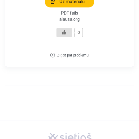
Uz materiālu
PDF fails
alausa.org
0
Ziņot par problēmu