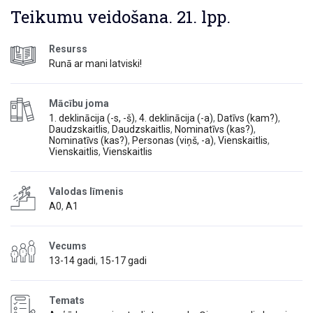
Teikumu veidošana. 21. lpp.
Resurss
Runā ar mani latviski!
Mācību joma
1. deklinācija (-s, -š)
,
4. deklinācija (-a)
,
Datīvs (kam?)
,
Daudzskaitlis
,
Daudzskaitlis
,
Nominatīvs (kas?)
,
Nominatīvs (kas?)
,
Personas (viņš, -a)
,
Vienskaitlis
,
Vienskaitlis
,
Vienskaitlis
Valodas līmenis
A0
,
A1
Vecums
13-14 gadi
,
15-17 gadi
Temats