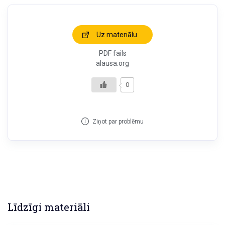
Uz materiālu
PDF fails
alausa.org
0
Ziņot par problēmu
Līdzīgi materiāli