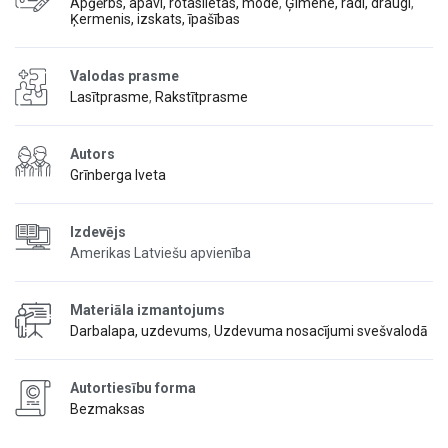
Apģērbs, apavi, rotaslietas, mode
,
Ģimene, radi, draugi
,
Ķermenis, izskats, īpašības
Valodas prasme
Lasītprasme
,
Rakstītprasme
Autors
Grīnberga Iveta
Izdevējs
Amerikas Latviešu apvienība
Materiāla izmantojums
Darbalapa, uzdevums
,
Uzdevuma nosacījumi svešvalodā
Autortiesību forma
Bezmaksas