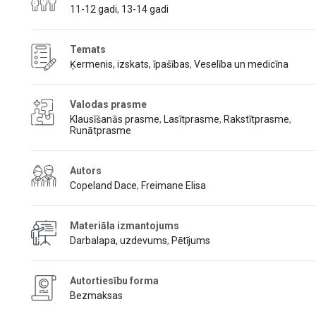
11-12 gadi
,
13-14 gadi
Temats
Ķermenis, izskats, īpašības
,
Veselība un medicīna
Valodas prasme
Klausīšanās prasme
,
Lasītprasme
,
Rakstītprasme
,
Runātprasme
Autors
Copeland Dace
,
Freimane Elisa
Materiāla izmantojums
Darbalapa, uzdevums
,
Pētījums
Autortiesību forma
Bezmaksas