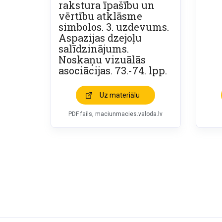
rakstura īpašību un
vērtību atklāsme
simbolos. 3. uzdevums.
Aspazijas dzejoļu
salīdzinājums.
Noskaņu vizuālās
asociācijas. 73.-74. lpp.
Uz materiālu
PDF fails, maciunmacies.valoda.lv