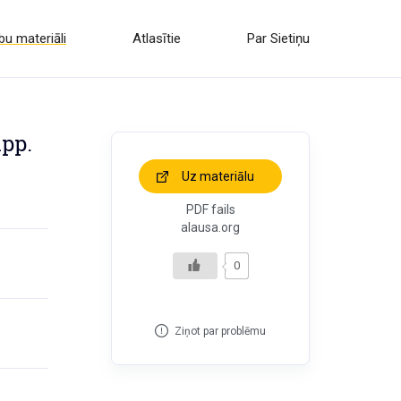
u materiāli
Atlasītie
Par Sietiņu
lpp.
Uz materiālu
PDF fails
alausa.org
0
Ziņot par problēmu