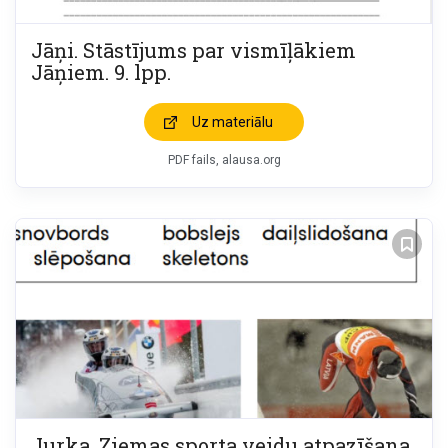
Jāņi. Stāstījums par vismīļākiem
Jāņiem. 9. lpp.
Uz materiālu
PDF fails, alausa.org
Jurka. Ziemas sporta veidu atpazīšana