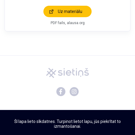
Uz materiālu
PDF fails, alausa.org
Mācību materiāli
Šī lapa lieto sīkdatnes. Turpinot lietot lapu, jūs piekrītat to
Par Sietiņu
izmantošanai.
Privātuma politika