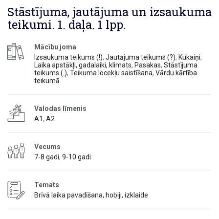
Stāstījuma, jautājuma un izsaukuma
teikumi. 1. daļa. 1 lpp.
Mācību joma
Izsaukuma teikums (!)
,
Jautājuma teikums (?)
,
Kukaiņi
,
Laika apstākļi, gadalaiki, klimats
,
Pasakas
,
Stāstījuma
teikums (.)
,
Teikuma locekļu saistīšana
,
Vārdu kārtība
teikumā
Valodas līmenis
A1
,
A2
Vecums
7-8 gadi
,
9-10 gadi
Temats
Brīvā laika pavadīšana, hobiji, izklaide