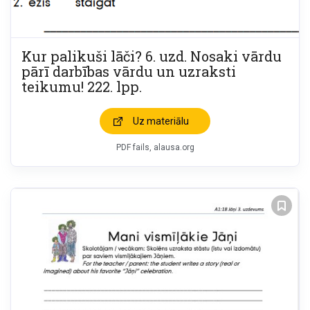
Kur palikuši lāči? 6. uzd. Nosaki vārdu
pārī darbības vārdu un uzraksti
teikumu! 222. lpp.
Uz materiālu
PDF fails, alausa.org