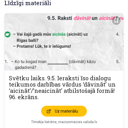
Līdzīgi materiāli
Svētku laiks. 9.5. Ieraksti īso dialogu
teikumos darbības vārdus ‘dāvināt’ un
‘aicināt’/’neaicināt’ atbilstošajā formā!
96. ekrāns.
Uz materiālu
Tīmekļa lietotne, maciunmacies.valoda.lv