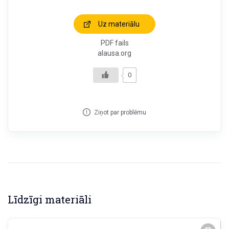
Uz materiālu
PDF fails
alausa.org
0
Ziņot par problēmu
Līdzīgi materiāli