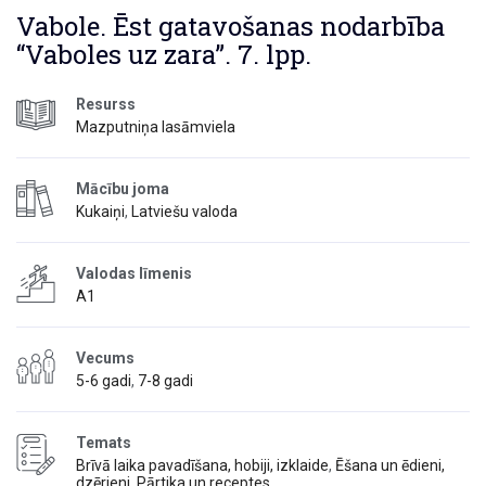
Vabole. Ēst gatavošanas nodarbība
“Vaboles uz zara”. 7. lpp.
Resurss
Mazputniņa lasāmviela
Mācību joma
Kukaiņi
,
Latviešu valoda
Valodas līmenis
A1
Vecums
5-6 gadi
,
7-8 gadi
Temats
Brīvā laika pavadīšana, hobiji, izklaide
,
Ēšana un ēdieni,
dzērieni
,
Pārtika un receptes