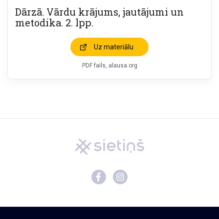
Dārzā. Vārdu krājums, jautājumi un
metodika. 2. lpp.
Uz materiālu
PDF fails, alausa.org
Mācību materiāli