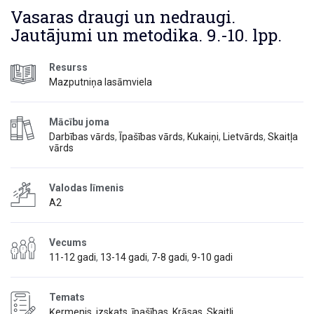
Vasaras draugi un nedraugi.
Jautājumi un metodika. 9.-10. lpp.
Resurss
Mazputniņa lasāmviela
Mācību joma
Darbības vārds
,
Īpašības vārds
,
Kukaiņi
,
Lietvārds
,
Skaitļa
vārds
Valodas līmenis
A2
Vecums
11-12 gadi
,
13-14 gadi
,
7-8 gadi
,
9-10 gadi
Temats
Ķermenis, izskats, īpašības
,
Krāsas
,
Skaitļi