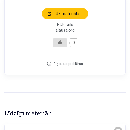
Uz materiālu
PDF fails
alausa.org
0
Ziņot par problēmu
Līdzīgi materiāli