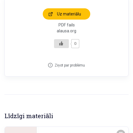
Uz materiālu
PDF fails
alausa.org
0
Ziņot par problēmu
Līdzīgi materiāli