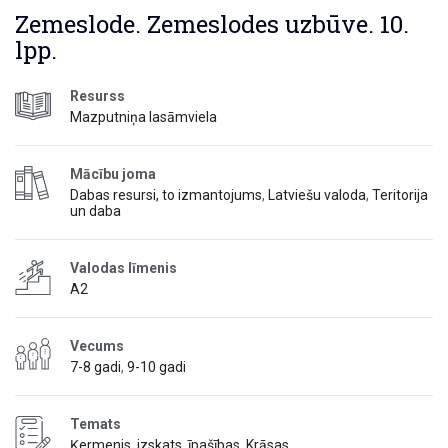
Zemeslode. Zemeslodes uzbūve. 10.
lpp.
Resurss
Mazputniņa lasāmviela
Mācību joma
Dabas resursi, to izmantojums
,
Latviešu valoda
,
Teritorija
un daba
Valodas līmenis
A2
Vecums
7-8 gadi
,
9-10 gadi
Temats
Ķermenis, izskats, īpašības
,
Krāsas