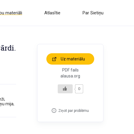
u materiāli
Atlasītie
Par Sietiņu
ārdi.
Uz materiālu
PDF fails
alausa.org
0
ži,
ņu mija
,
Ziņot par problēmu