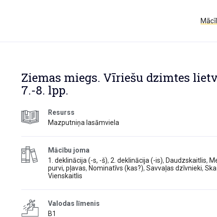
Mācīb
Ziemas miegs. Vīriešu dzimtes lietv
7.-8. lpp.
Resurss
Mazputniņa lasāmviela
Mācību joma
1. deklinācija (-s, -š)
,
2. deklinācija (-is)
,
Daudzskaitlis
,
Me
purvi, pļavas
,
Nominatīvs (kas?)
,
Savvaļas dzīvnieki
,
Ska
Vienskaitlis
Valodas līmenis
B1