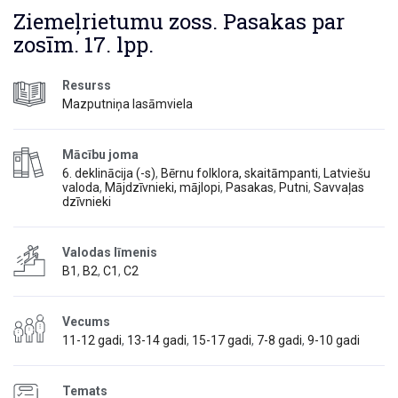
Ziemeļrietumu zoss. Pasakas par
zosīm. 17. lpp.
Resurss
Mazputniņa lasāmviela
Mācību joma
6. deklinācija (-s)
,
Bērnu folklora, skaitāmpanti
,
Latviešu
valoda
,
Mājdzīvnieki, mājlopi
,
Pasakas
,
Putni
,
Savvaļas
dzīvnieki
Valodas līmenis
B1
,
B2
,
C1
,
C2
Vecums
11-12 gadi
,
13-14 gadi
,
15-17 gadi
,
7-8 gadi
,
9-10 gadi
Temats