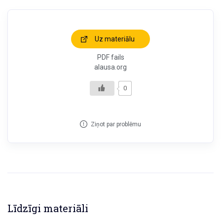
Uz materiālu
PDF fails
alausa.org
0
Ziņot par problēmu
Līdzīgi materiāli