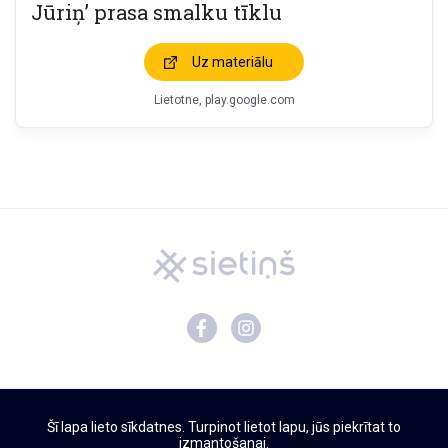
Jūriņ’ prasa smalku tīklu
Uz materiālu
Lietotne, play.google.com
Mācību materiāli
Šī lapa lieto sīkdatnes. Turpinot lietot lapu, jūs piekrītat to
Par Sietiņu
izmantošanai.