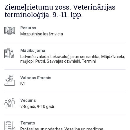
Ziemeļrietumu zoss. Veterinārijas
terminoloģija. 9.-11. lpp.
Resurss
Mazputniņa lasāmviela
Mācību joma
Latviešu valoda
,
Leksikoloģija un semantika
,
Mājdzīvnieki,
mājlopi
,
Putni
,
Savvaļas dzīvnieki
,
Termini
Valodas līmenis
B1
Vecums
7-8 gadi
,
9-10 gadi
Temats
Profesijas un nodarbes
,
Veselība un medicīna