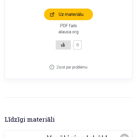
Uz materiālu
PDF fails
alausa.org
0
Ziņot par problēmu
Līdzīgi materiāli