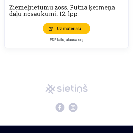
Ziemeļrietumu zoss. Putna ķermeņa
daļu nosaukumi. 12. lpp.
Uz materiālu
PDF fails, alausa.org
Mācību materiāli