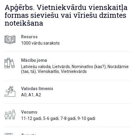
Apģērbs. Vietniekvārdu vienskaitļa
formas sieviešu vai vīriešu dzimtes
noteikšana
Resurss
1000 vārdu saraksts
Mācību joma
Latviešu valoda
,
Lietvārds
,
Nominatīvs (kas?)
,
Norādāmie
(tas, tā)
,
Vienskaitlis
,
Vietniekvārds
Valodas līmenis
A0
,
A1
,
A2
Vecums
11-12 gadi
,
5-6 gadi
,
7-8 gadi
,
9-10 gadi