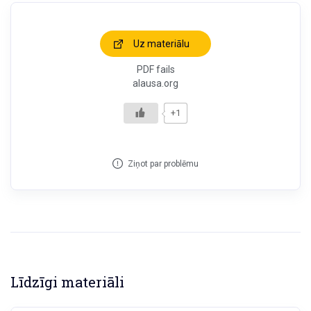
Uz materiālu
PDF fails
alausa.org
+1
Ziņot par problēmu
Līdzīgi materiāli