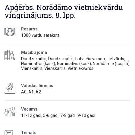
Apģērbs. Norādāmo vietniekvārdu
vingrinājums. 8. lpp.
Resurss
1000 vārdu saraksts
Mācību joma
Daudzskaitlis
,
Daudzskaitlis
,
Latviešu valoda
,
Lietvārds
,
Nominatīvs (kas?)
,
Nominatīvs (kas?)
,
Norādāmie (tas, tā)
,
Vienskaitlis
,
Vienskaitlis
,
Vietniekvārds
Valodas līmenis
A0
,
A1
,
A2
Vecums
11-12 gadi
,
5-6 gadi
,
7-8 gadi
,
9-10 gadi
Temats