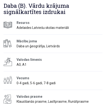
Daba (B). Vārdu krājuma
signālkartītes izdrukai
Resurss
Adelaides Latviešu skolas materiāli
Mācību joma
Daba un ģeogrāfija
,
Lietvārds
Valodas līmenis
A0
,
A1
Vecums
0-4 gadi
,
5-6 gadi
,
7-8 gadi
Valodas prasme
Klausīšanās prasme
,
Lasītprasme
,
Runātprasme