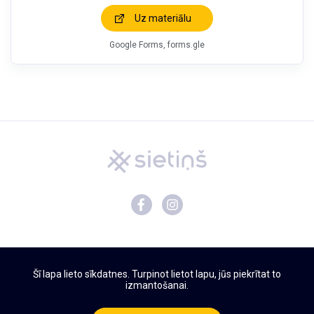
Uz materiālu
Google Forms, forms.gle
Mācību materiāli
Šī lapa lieto sīkdatnes. Turpinot lietot lapu, jūs piekrītat to
Par Sietiņu
izmantošanai.
Privātuma politika