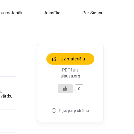
u materiāli
Atlasītie
Par Sietiņu
Uz materiālu
PDF fails
alausa.org
0
s
,
 vārds
,
Ziņot par problēmu