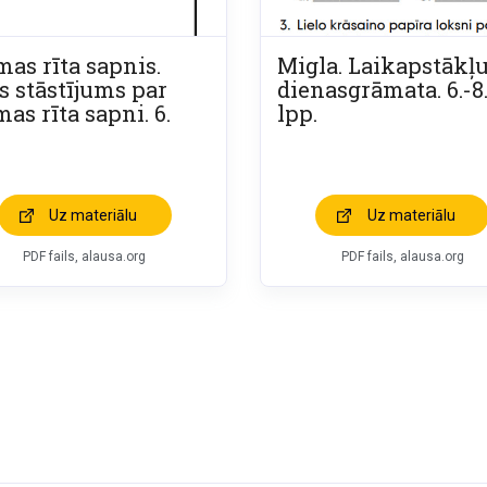
mas rīta sapnis.
Migla. Laikapstākļ
s stāstījums par
dienasgrāmata. 6.-8
as rīta sapni. 6.
lpp.
Uz materiālu
Uz materiālu
PDF fails, alausa.org
PDF fails, alausa.org