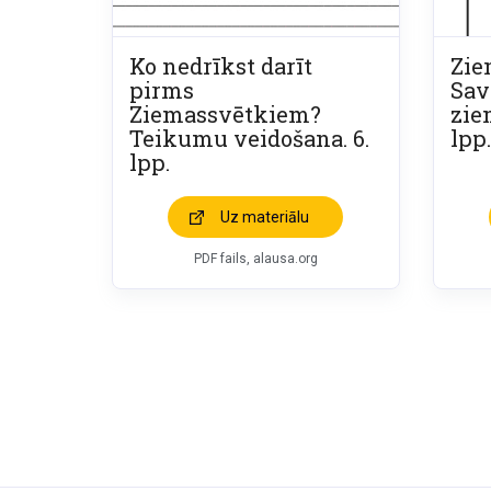
Ko nedrīkst darīt
Zie
pirms
Sav
Ziemassvētkiem?
ziem
Teikumu veidošana. 6.
lpp.
lpp.
Uz materiālu
PDF fails, alausa.org