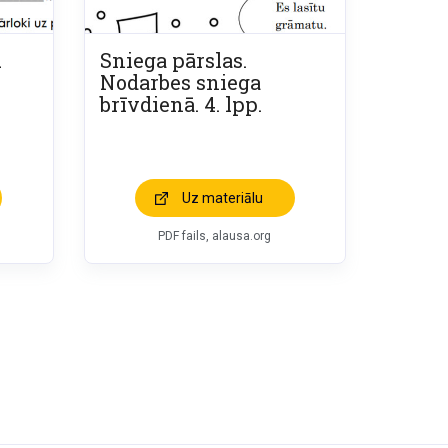
u
Sniega pārslas.
.
Nodarbes sniega
brīvdienā. 4. lpp.
Uz materiālu
PDF fails, alausa.org