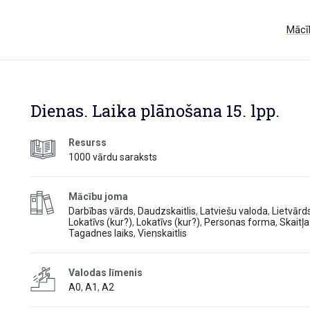
Mācīb
Dienas. Laika plānošana 15. lpp.
Resurss
1000 vārdu saraksts
Mācību joma
Darbības vārds
,
Daudzskaitlis
,
Latviešu valoda
,
Lietvārd
Lokatīvs (kur?)
,
Lokatīvs (kur?)
,
Personas forma
,
Skaitļa
Tagadnes laiks
,
Vienskaitlis
Valodas līmenis
A0
,
A1
,
A2