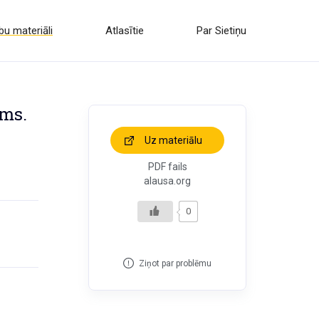
u materiāli
Atlasītie
Par Sietiņu
ums.
Uz materiālu
PDF fails
alausa.org
0
Ziņot par problēmu