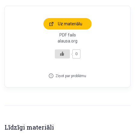
Uz materiālu
PDF fails
alausa.org
0
Ziņot par problēmu
Līdzīgi materiāli