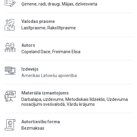
Ģimene, radi, draugi
,
Mājas, dzīvesvieta
Valodas prasme
Lasītprasme
,
Rakstītprasme
Autors
Copeland Dace
,
Freimane Elisa
Izdevējs
Amerikas Latviešu apvienība
Materiāla izmantojums
Darbalapa, uzdevums
,
Metodiskais līdzeklis
,
Uzdevuma
nosacījumi svešvalodā
,
Vārdu krājums
Autortiesību forma
Bezmaksas