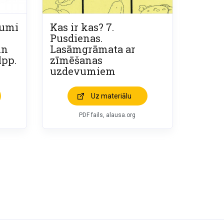
vumi
Kas ir kas? 7.
Pusdienas.
un
Lasāmgrāmata ar
lpp.
zīmēšanas
uzdevumiem
Uz materiālu
PDF fails, alausa.org