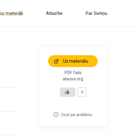
u materiāli
Atlasītie
Par Sietiņu
Uz materiālu
PDF fails
alausa.org
0
Ziņot par problēmu