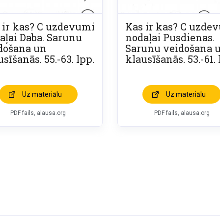
 ir kas? C uzdevumi
Kas ir kas? C uzde
aļai Daba. Sarunu
nodaļai Pusdienas.
došana un
Sarunu veidošana 
sīšanās. 55.-63. lpp.
klausīšanās. 53.-61. 
Uz materiālu
Uz materiālu
PDF fails, alausa.org
PDF fails, alausa.org