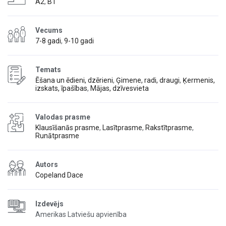
A2
,
B1
Vecums
7-8 gadi
,
9-10 gadi
Temats
Ēšana un ēdieni, dzērieni
,
Ģimene, radi, draugi
,
Ķermenis,
izskats, īpašības
,
Mājas, dzīvesvieta
Valodas prasme
Klausīšanās prasme
,
Lasītprasme
,
Rakstītprasme
,
Runātprasme
Autors
Copeland Dace
Izdevējs
Amerikas Latviešu apvienība