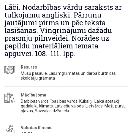
Lāči. Nodarbības vārdu saraksts ar
tulkojumu angliski. Pārrunu
jautājumi pirms un pēc teksta
lasīšanas. Vingrinājumi dažādu
prasmju pilnveidei. Norādes uz
papildu materiāliem temata
apguvei. 108.-111. lpp.
Resurss
Mūsu pasaule. Lasāmgrāmatas un darba burtnīcas
skolotāju grāmata
Mācību joma
Darbības vārds
,
Īpašības vārds
,
Kukaiņi
,
Laika apstākļi,
gadalaiki, klimats
,
Latviešu valoda
,
Lietvārds
,
Meži, purvi,
pļavas
,
Savvaļas dzīvnieki
Valodas līmenis