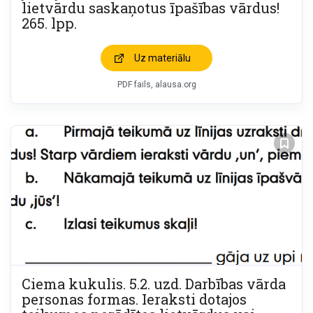
lietvārdu saskaņotus īpašības vārdus!
265. lpp.
Uz materiālu
PDF fails, alausa.org
Ciema kukulis. 5.2. uzd. Darbības vārda
personas formas. Ieraksti dotajos