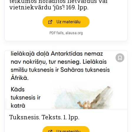
teikumos norādītos lietvārdus vai
vietniekvārdu ‘jūs’! 169. lpp.
Uz materiālu
PDF fails, alausa.org
Tuksnesis. Teksts. 1. lpp.
Uz materiālu