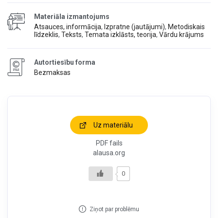
Materiāla izmantojums
Atsauces, informācija
,
Izpratne (jautājumi)
,
Metodiskais
līdzeklis
,
Teksts
,
Temata izklāsts, teorija
,
Vārdu krājums
Autortiesību forma
Bezmaksas
Uz materiālu
PDF fails
alausa.org
0
Ziņot par problēmu