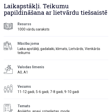
Laikapstākļi. Teikumu
papildināšana ar lietvārdu tiešsaistē
Resurss
1000 vārdu saraksts
Mācību joma
Laika apstākļi, gadalaiki, klimats
,
Lietvārds
,
Vienkāršs
teikums
Valodas līmenis
A0
,
A1
Vecums
11-12 gadi
,
5-6 gadi
,
7-8 gadi
,
9-10 gadi
Temats
Apģērbs, apavi, rotaslietas, mode