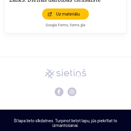
Uz materiālu
Google Forms, forms.gle
Mācību materiāli
Šī lapa lieto sīkdatnes. Turpinot lietot lapu, jūs piekrītat to
Par Sietiņu
izmantošanai.
Privātuma politika