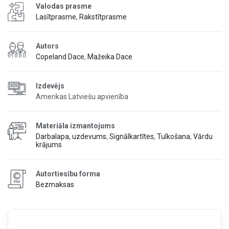
Valodas prasme
Lasītprasme
,
Rakstītprasme
Autors
Copeland Dace
,
Mažeika Dace
Izdevējs
Amerikas Latviešu apvienība
Materiāla izmantojums
Darbalapa, uzdevums
,
Signālkartītes
,
Tulkošana
,
Vārdu
krājums
Autortiesību forma
Bezmaksas