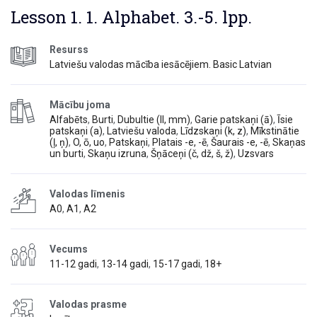
Lesson 1. 1. Alphabet. 3.-5. lpp.
Resurss
Latviešu valodas mācība iesācējiem. Basic Latvian
Mācību joma
Alfabēts
,
Burti
,
Dubultie (ll, mm)
,
Garie patskaņi (ā)
,
Īsie
patskaņi (a)
,
Latviešu valoda
,
Līdzskaņi (k, z)
,
Mīkstinātie
(ļ, ņ)
,
O, ō, uo
,
Patskaņi
,
Platais -e, -ē
,
Šaurais -e, -ē
,
Skaņas
un burti
,
Skaņu izruna
,
Šņāceņi (č, dž, š, ž)
,
Uzsvars
Valodas līmenis
A0
,
A1
,
A2
Vecums
11-12 gadi
,
13-14 gadi
,
15-17 gadi
,
18+
Valodas prasme