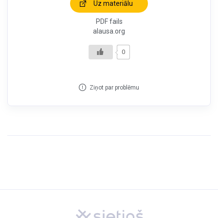
Uz materiālu
PDF fails
alausa.org
0
Ziņot par problēmu