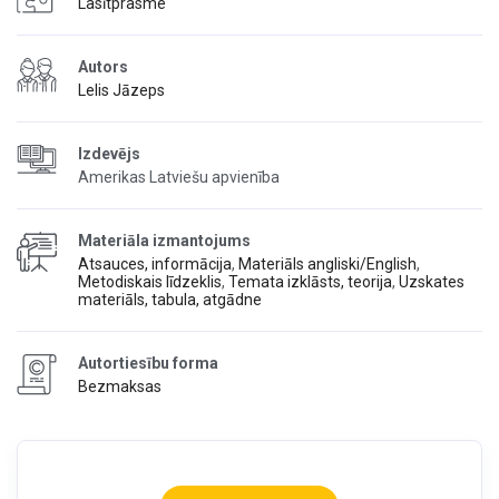
Lasītprasme
Autors
Lelis Jāzeps
Izdevējs
Amerikas Latviešu apvienība
Materiāla izmantojums
Atsauces, informācija
,
Materiāls angliski/English
,
Metodiskais līdzeklis
,
Temata izklāsts, teorija
,
Uzskates
materiāls, tabula, atgādne
Autortiesību forma
Bezmaksas