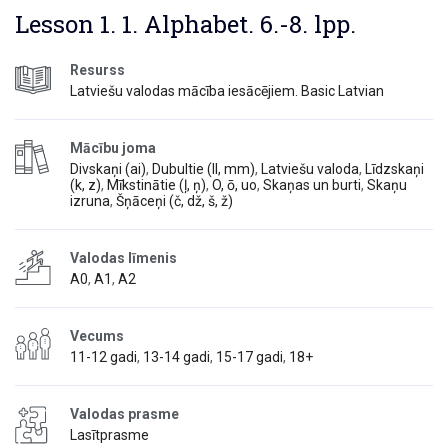
Lesson 1. 1. Alphabet. 6.-8. lpp.
Resurss
Latviešu valodas mācība iesācējiem. Basic Latvian
Mācību joma
Divskaņi (ai)
,
Dubultie (ll, mm)
,
Latviešu valoda
,
Līdzskaņi
(k, z)
,
Mīkstinātie (ļ, ņ)
,
O, ō, uo
,
Skaņas un burti
,
Skaņu
izruna
,
Šņāceņi (č, dž, š, ž)
Valodas līmenis
A0
,
A1
,
A2
Vecums
11-12 gadi
,
13-14 gadi
,
15-17 gadi
,
18+
Valodas prasme
Lasītprasme