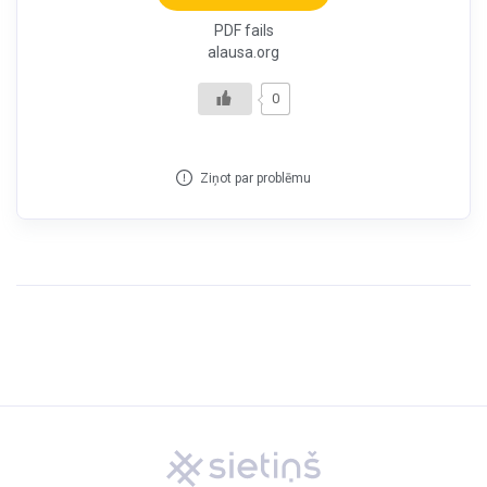
PDF fails
alausa.org
0
Ziņot par problēmu