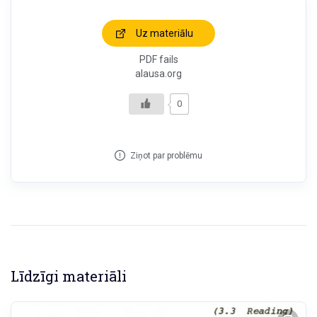
Uz materiālu
PDF fails
alausa.org
0
Ziņot par problēmu
Līdzīgi materiāli