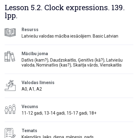
Lesson 5.2. Clock expressions. 139.
lpp.
Resurss
Latviešu valodas mācība iesācējiem. Basic Latvian
Mācību joma
Datīvs (kam?)
,
Daudzskaitlis
,
Ģenitīvs (kā?)
,
Latviešu
valoda
,
Nominatīvs (kas?)
,
Skaitļa vārds
,
Vienskaitlis
Valodas līmenis
A0
,
A1
,
A2
Vecums
11-12 gadi
,
13-14 gadi
,
15-17 gadi
,
18+
Temats
Kalendārs, laiks, diena, mēnesis, gads