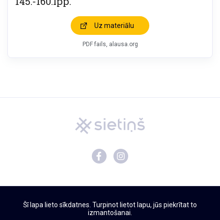
145.-160.lpp.
Uz materiālu
PDF fails, alausa.org
Mācību materiāli
Šī lapa lieto sīkdatnes. Turpinot lietot lapu, jūs piekrītat to
Par Sietiņu
izmantošanai.