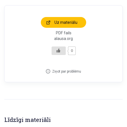
Uz materiālu
PDF fails
alausa.org
0
Ziņot par problēmu
Līdzīgi materiāli