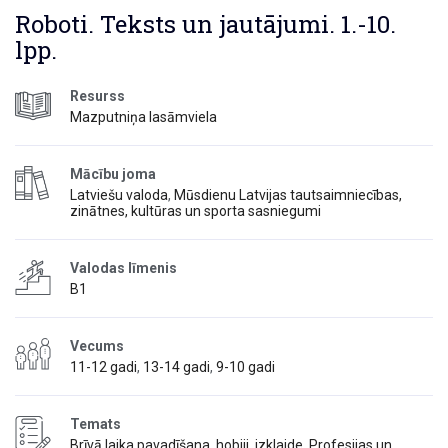
Roboti. Teksts un jautājumi. 1.-10.
lpp.
Resurss
Mazputniņa lasāmviela
Mācību joma
Latviešu valoda
,
Mūsdienu Latvijas tautsaimniecības,
zinātnes, kultūras un sporta sasniegumi
Valodas līmenis
B1
Vecums
11-12 gadi
,
13-14 gadi
,
9-10 gadi
Temats
Brīvā laika pavadīšana, hobiji, izklaide
,
Profesijas un