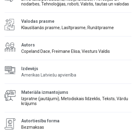
nodarbes
,
Tehnoloģijas, roboti
,
Valstis, tautas un valodas
Valodas prasme
Klausīšanās prasme
,
Lasītprasme
,
Runātprasme
Autors
Copeland Dace
,
Freimane Elisa
,
Viesturs Valdis
Izdevējs
Amerikas Latviešu apvienība
Materiāla izmantojums
Izpratne (jautājumi)
,
Metodiskais līdzeklis
,
Teksts
,
Vārdu
krājums
Autortiesību forma
Bezmaksas