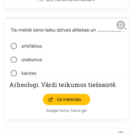
PDF fails, maciunmacies.valoda.lv
Arheologi. Vārdi teikumos tiešsaistē.
Uz materiālu
Google Forms, forms.gle