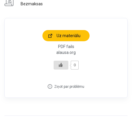
Bezmaksas
Uz materiālu
PDF fails
alausa.org
0
Ziņot par problēmu