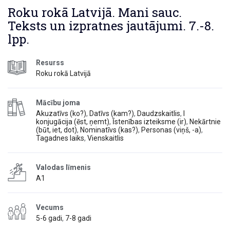
Roku rokā Latvijā. Mani sauc.
Teksts un izpratnes jautājumi. 7.-8.
lpp.
Resurss
Roku rokā Latvijā
Mācību joma
Akuzatīvs (ko?)
,
Datīvs (kam?)
,
Daudzskaitlis
,
I
konjugācija (ēst, ņemt)
,
Īstenības izteiksme (ir)
,
Nekārtnie
(būt, iet, dot)
,
Nominatīvs (kas?)
,
Personas (viņš, -a)
,
Tagadnes laiks
,
Vienskaitlis
Valodas līmenis
A1
Vecums
5-6 gadi
,
7-8 gadi