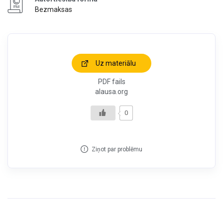
Bezmaksas
Uz materiālu
PDF fails
alausa.org
0
Ziņot par problēmu