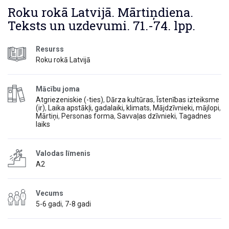
Roku rokā Latvijā. Mārtiņdiena.
Teksts un uzdevumi. 71.-74. lpp.
Resurss
Roku rokā Latvijā
Mācību joma
Atgriezeniskie (-ties)
,
Dārza kultūras
,
Īstenības izteiksme
(ir)
,
Laika apstākļi, gadalaiki, klimats
,
Mājdzīvnieki, mājlopi
,
Mārtiņi
,
Personas forma
,
Savvaļas dzīvnieki
,
Tagadnes
laiks
Valodas līmenis
A2
Vecums
5-6 gadi
,
7-8 gadi