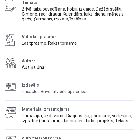
Temats
Brīvā laika pavadīšana, hobiji, izklaide
,
Dažādi svētki
,
Ģimene, radi, draugi
,
Kalendārs, laiks, diena, mēnesis,
gads
,
Ķermenis, izskats, īpašības
Valodas prasme
Lasītprasme
,
Rakstītprasme
Autors
Auziņa Una
Izdevējs
Pasaules Brīvo latviešu apvienība
Materiāla izmantojums
Darbalapa, uzdevums
,
Diagnostika, pārbaude, vērtēšana
,
Izpratne (jautājumi)
,
Jaunrades darbs, projekts
,
Teksts
Autortiesību forma