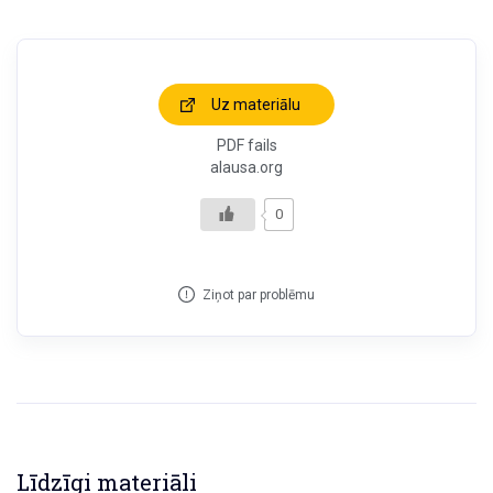
Uz materiālu
PDF fails
alausa.org
0
Ziņot par problēmu
Līdzīgi materiāli