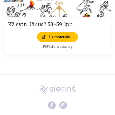
Kā svin Jāņus? 58.-59. lpp.
Uz materiālu
PDF fails, alausa.org