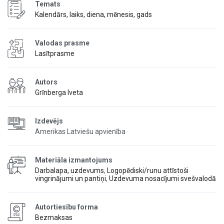
Temats
Kalendārs, laiks, diena, mēnesis, gads
Valodas prasme
Lasītprasme
Autors
Grīnberga Iveta
Izdevējs
Amerikas Latviešu apvienība
Materiāla izmantojums
Darbalapa, uzdevums
,
Logopēdiski/runu attīstoši
vingrinājumi un pantiņi
,
Uzdevuma nosacījumi svešvalodā
Autortiesību forma
Bezmaksas