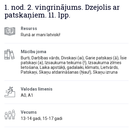
1. nod. 2. vingrinājums. Dzejolis ar
patskaņiem. 11. lpp.
Resurss
Runā ar mani latviski!
Mācību joma
Burti
,
Darbības vārds
,
Divskaņi (ai)
,
Garie patskaņi (ā)
,
Īsie
patskaņi (a)
,
Izsaukuma teikums (!)
,
Izsaukuma zīmes
lietošana
,
Laika apstākļi, gadalaiki, klimats
,
Lietvārds
,
Patskaņi
,
Skaņu atdarināšanas (Ņau!)
,
Skaņu izruna
Valodas līmenis
A0
,
A1
Vecums
13-14 gadi
,
15-17 gadi