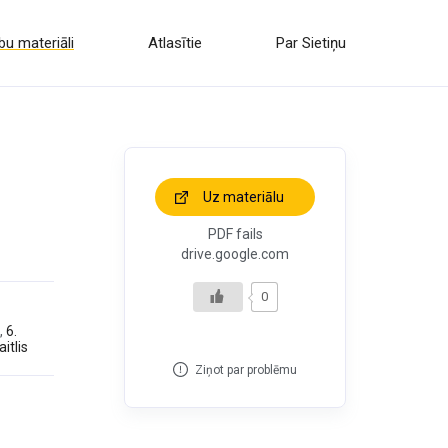
u materiāli
Atlasītie
Par Sietiņu
Uz materiālu
PDF fails
drive.google.com
0
,
6.
itlis
Ziņot par problēmu