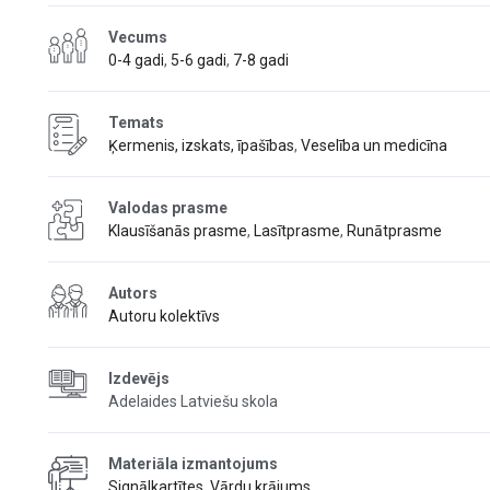
Vecums
0-4 gadi
,
5-6 gadi
,
7-8 gadi
Temats
Ķermenis, izskats, īpašības
,
Veselība un medicīna
Valodas prasme
Klausīšanās prasme
,
Lasītprasme
,
Runātprasme
Autors
Autoru kolektīvs
Izdevējs
Adelaides Latviešu skola
Materiāla izmantojums
Signālkartītes
,
Vārdu krājums