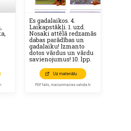
Es gadalaikos. 4.
,
Laikapstākļi. 1. uzd.
ka,
Nosaki attēlā redzamās
dabas parādības un
gadalaiku! Izmanto
dotos vārdus un vārdu
savienojumus! 10. lpp.
Uz materiālu
m
PDF fails, maciunmacies.valoda.lv