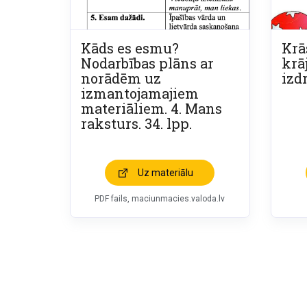
Kāds es esmu?
Krā
Nodarbības plāns ar
krā
norādēm uz
izd
izmantojamajiem
materiāliem. 4. Mans
raksturs. 34. lpp.
Uz materiālu
PDF fails, maciunmacies.valoda.lv