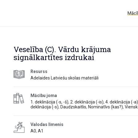
Mācīb
Veselība (C). Vārdu krājuma
signālkartītes izdrukai
Resurss
Adelaides Latviešu skolas materiāli
Mācību joma
1. deklinācija (-s, -š)
,
2. deklinācija (-is)
,
4. deklinācija (-a)
deklinācija (-s)
,
Daudzskaitlis
,
Nominatīvs (kas?)
,
Vienska
Valodas līmenis
A0
,
A1