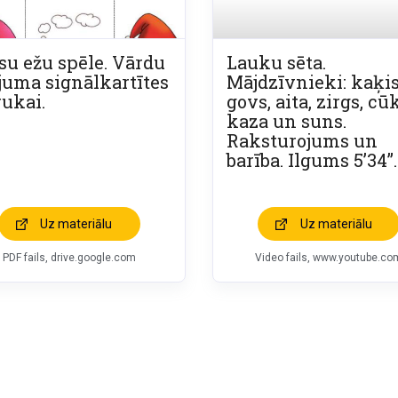
su ežu spēle. Vārdu
Lauku sēta.
juma signālkartītes
Mājdzīvnieki: kaķis
rukai.
govs, aita, zirgs, cū
kaza un suns.
Raksturojums un
barība. Ilgums 5’34”.
Uz materiālu
Uz materiālu
PDF fails, drive.google.com
Video fails, www.youtube.co