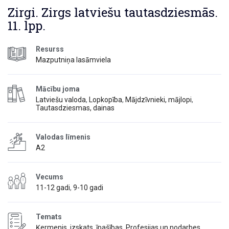
Zirgi. Zirgs latviešu tautasdziesmās.
11. lpp.
Resurss
Mazputniņa lasāmviela
Mācību joma
Latviešu valoda
,
Lopkopība
,
Mājdzīvnieki, mājlopi
,
Tautasdziesmas, dainas
Valodas līmenis
A2
Vecums
11-12 gadi
,
9-10 gadi
Temats
Ķermenis, izskats, īpašības
,
Profesijas un nodarbes
,