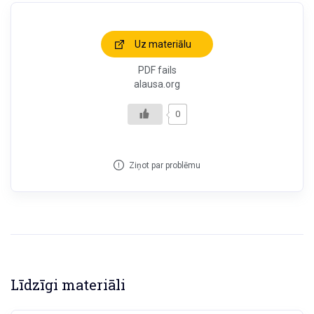
Uz materiālu
PDF fails
alausa.org
0
Ziņot par problēmu
Līdzīgi materiāli