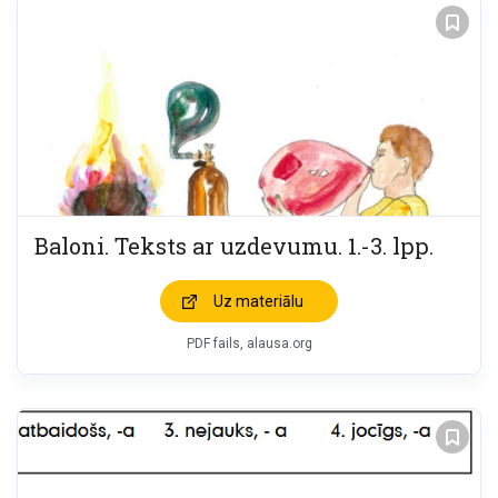
Baloni. Teksts ar uzdevumu. 1.-3. lpp.
Uz materiālu
PDF fails, alausa.org