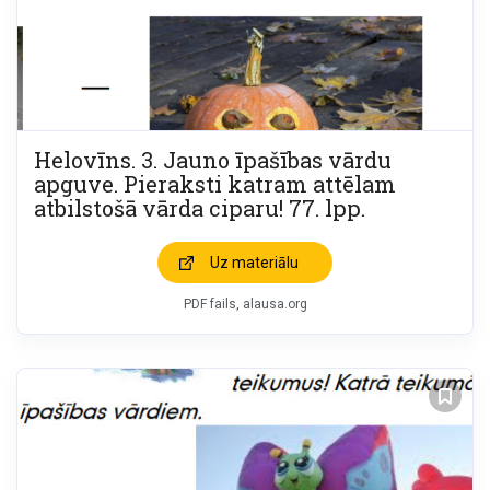
Helovīns. 3. Jauno īpašības vārdu
apguve. Pieraksti katram attēlam
atbilstošā vārda ciparu! 77. lpp.
Uz materiālu
PDF fails, alausa.org