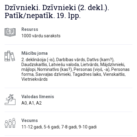
Dzīvnieki. Dzīvnieki (2. dekl.).
Patīk/nepatīk. 19. lpp.
Resurss
1000 vārdu saraksts
Mācību joma
2. deklinācija (-is)
,
Darbības vārds
,
Datīvs (kam?)
,
Daudzskaitlis
,
Latviešu valoda
,
Lietvārds
,
Mājdzīvnieki,
mājlopi
,
Nominatīvs (kas?)
,
Personas (viņš, -a)
,
Personas
forma
,
Savvaļas dzīvnieki
,
Tagadnes laiks
,
Vienskaitlis
,
Vietniekvārds
Valodas līmenis
A0
,
A1
,
A2
Vecums
11-12 gadi
,
5-6 gadi
,
7-8 gadi
,
9-10 gadi