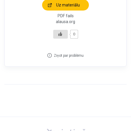
Uz materiālu
PDF fails
alausa.org
0
Ziņot par problēmu