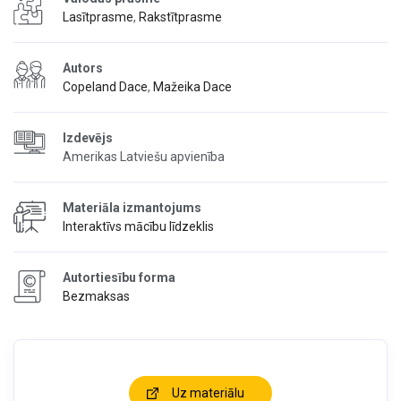
Lasītprasme
,
Rakstītprasme
Autors
Copeland Dace
,
Mažeika Dace
Izdevējs
Amerikas Latviešu apvienība
Materiāla izmantojums
Interaktīvs mācību līdzeklis
Autortiesību forma
Bezmaksas
Uz materiālu