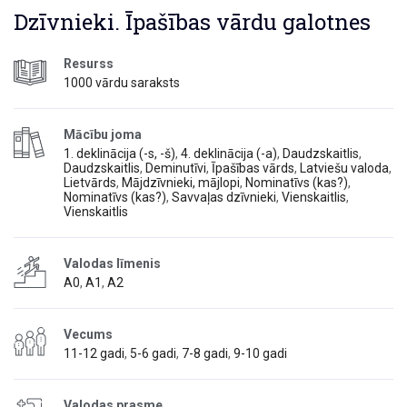
Dzīvnieki. Īpašības vārdu galotnes
Resurss
1000 vārdu saraksts
Mācību joma
1. deklinācija (-s, -š)
,
4. deklinācija (-a)
,
Daudzskaitlis
,
Daudzskaitlis
,
Deminutīvi
,
Īpašības vārds
,
Latviešu valoda
,
Lietvārds
,
Mājdzīvnieki, mājlopi
,
Nominatīvs (kas?)
,
Nominatīvs (kas?)
,
Savvaļas dzīvnieki
,
Vienskaitlis
,
Vienskaitlis
Valodas līmenis
A0
,
A1
,
A2
Vecums
11-12 gadi
,
5-6 gadi
,
7-8 gadi
,
9-10 gadi
Valodas prasme