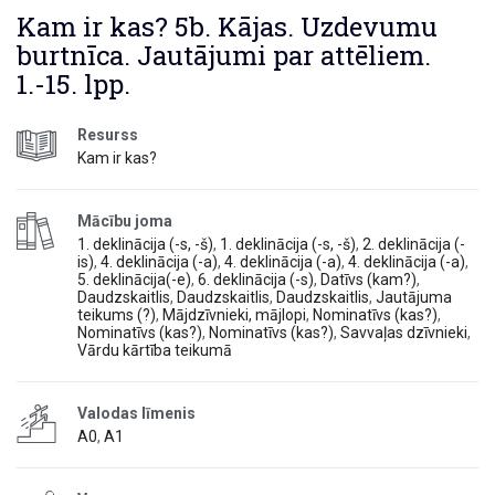
Kam ir kas? 5b. Kājas. Uzdevumu
burtnīca. Jautājumi par attēliem.
1.-15. lpp.
Resurss
Kam ir kas?
Mācību joma
1. deklinācija (-s, -š)
,
1. deklinācija (-s, -š)
,
2. deklinācija (-
is)
,
4. deklinācija (-a)
,
4. deklinācija (-a)
,
4. deklinācija (-a)
,
5. deklinācija(-e)
,
6. deklinācija (-s)
,
Datīvs (kam?)
,
Daudzskaitlis
,
Daudzskaitlis
,
Daudzskaitlis
,
Jautājuma
teikums (?)
,
Mājdzīvnieki, mājlopi
,
Nominatīvs (kas?)
,
Nominatīvs (kas?)
,
Nominatīvs (kas?)
,
Savvaļas dzīvnieki
,
Vārdu kārtība teikumā
Valodas līmenis
A0
,
A1