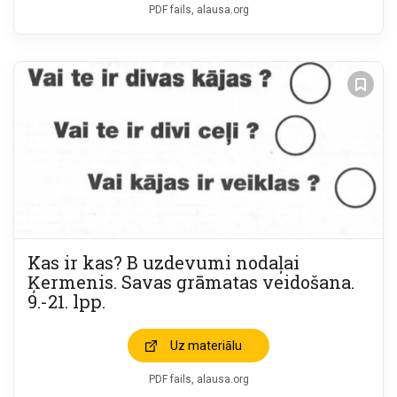
PDF fails, alausa.org
Kas ir kas? B uzdevumi nodaļai
Ķermenis. Savas grāmatas veidošana.
9.-21. lpp.
Uz materiālu
PDF fails, alausa.org