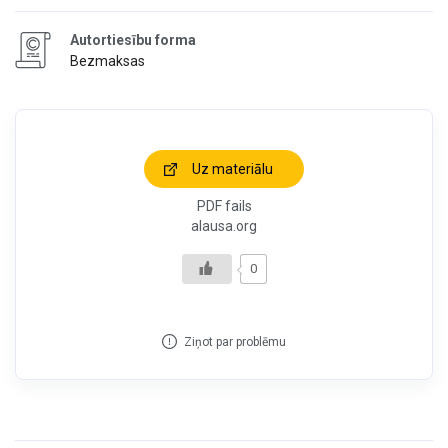
Autortiesību forma
Bezmaksas
Uz materiālu
PDF fails
alausa.org
0
Ziņot par problēmu