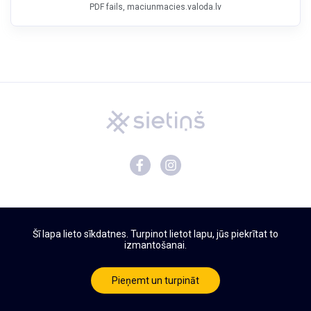
PDF fails, maciunmacies.valoda.lv
Mācību materiāli
Šī lapa lieto sīkdatnes. Turpinot lietot lapu, jūs piekrītat to
Par Sietiņu
izmantošanai.
Privātuma politika
Lietošanas noteikumi
Pieņemt un turpināt