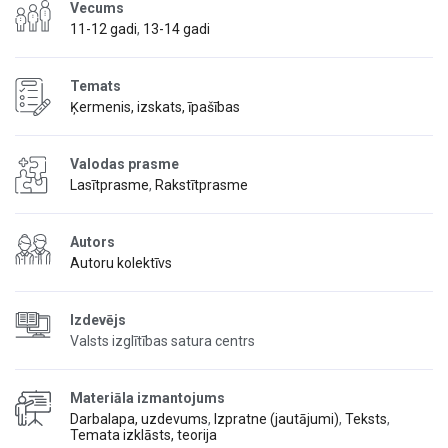
Vecums
11-12 gadi
,
13-14 gadi
Temats
Ķermenis, izskats, īpašības
Valodas prasme
Lasītprasme
,
Rakstītprasme
Autors
Autoru kolektīvs
Izdevējs
Valsts izglītības satura centrs
Materiāla izmantojums
Darbalapa, uzdevums
,
Izpratne (jautājumi)
,
Teksts
,
Temata izklāsts, teorija