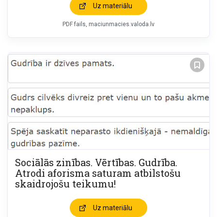
Uz materiālu
PDF fails, maciunmacies.valoda.lv
Sociālās zinības. Vērtības. Gudrība.
Atrodi aforisma saturam atbilstošu
skaidrojošu teikumu!
Uz materiālu