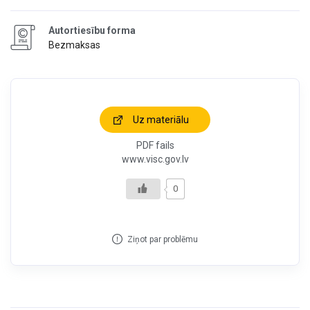
Autortiesību forma
Bezmaksas
Uz materiālu
PDF fails
www.visc.gov.lv
0
Ziņot par problēmu