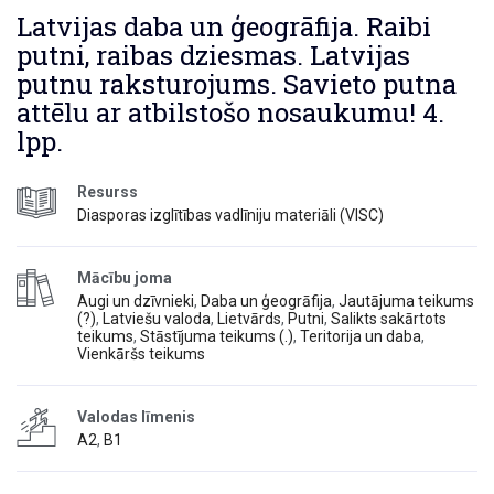
Latvijas daba un ģeogrāfija. Raibi
putni, raibas dziesmas. Latvijas
putnu raksturojums. Savieto putna
attēlu ar atbilstošo nosaukumu! 4.
lpp.
Resurss
Diasporas izglītības vadlīniju materiāli (VISC)
Mācību joma
Augi un dzīvnieki
,
Daba un ģeogrāfija
,
Jautājuma teikums
(?)
,
Latviešu valoda
,
Lietvārds
,
Putni
,
Salikts sakārtots
teikums
,
Stāstījuma teikums (.)
,
Teritorija un daba
,
Vienkāršs teikums
Valodas līmenis
A2
,
B1