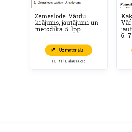
Zemeslode. Vārdu
Kaķ
krājums, jautājumi un
Vār
metodika. 5. lpp.
jau
6.-7
Uz materiālu
PDF fails, alausa.org