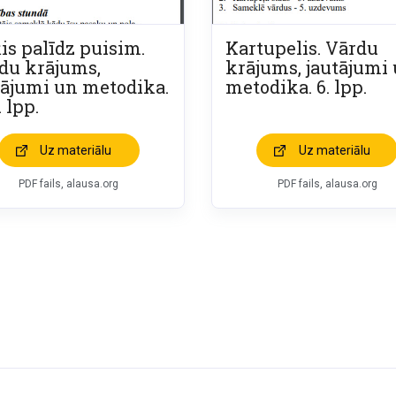
is palīdz puisim.
Kartupelis. Vārdu
du krājums,
krājums, jautājumi
tājumi un metodika.
metodika. 6. lpp.
. lpp.
Uz materiālu
Uz materiālu
PDF fails, alausa.org
PDF fails, alausa.org