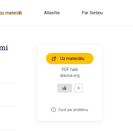
u materiāli
Atlasītie
Par Sietiņu
umi
Uz materiālu
PDF fails
alausa.org
0
Ziņot par problēmu