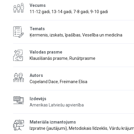
Vecums
11-12 gadi
,
13-14 gadi
,
7-8 gadi
,
9-10 gadi
Temats
Ķermenis, izskats, īpašības
,
Veselība un medicīna
Valodas prasme
Klausīšanās prasme
,
Runātprasme
Autors
Copeland Dace
,
Freimane Elisa
Izdevējs
Amerikas Latviešu apvienība
Materiāla izmantojums
Izpratne (jautājumi)
,
Metodiskais līdzeklis
,
Vārdu krāju