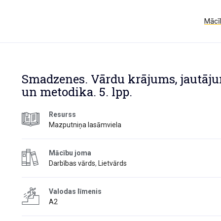
Mācīb
Smadzenes. Vārdu krājums, jautāj
un metodika. 5. lpp.
Resurss
Mazputniņa lasāmviela
Mācību joma
Darbības vārds
,
Lietvārds
Valodas līmenis
A2