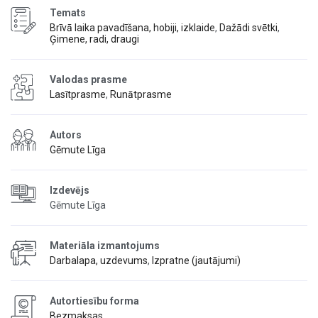
Temats
Brīvā laika pavadīšana, hobiji, izklaide
,
Dažādi svētki
,
Ģimene, radi, draugi
Valodas prasme
Lasītprasme
,
Runātprasme
Autors
Gēmute Līga
Izdevējs
Gēmute Līga
Materiāla izmantojums
Darbalapa, uzdevums
,
Izpratne (jautājumi)
Autortiesību forma
Bezmaksas