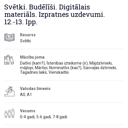
Svētki. Budēlīši. Digitālais
materiāls. Izpratnes uzdevumi.
12.-13. lpp.
Resurss
Svētki
Mācību joma
Datīvs (kam?)
,
Īstenības izteiksme (ir)
,
Mājdzīvnieki,
mājlopi
,
Mārtiņi
,
Nominatīvs (kas?)
,
Savvaļas dzīvnieki
,
Tagadnes laiks
,
Vienskaitlis
Valodas līmenis
A0
,
A1
Vecums
0-4 gadi
,
5-6 gadi
,
7-8 gadi