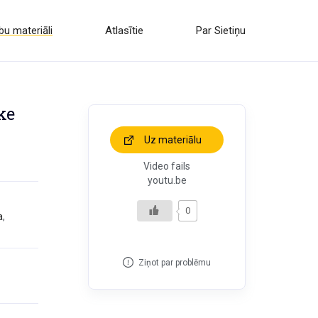
u materiāli
Atlasītie
Par Sietiņu
ke
Uz materiālu
Video fails
youtu.be
0
a
,
Ziņot par problēmu