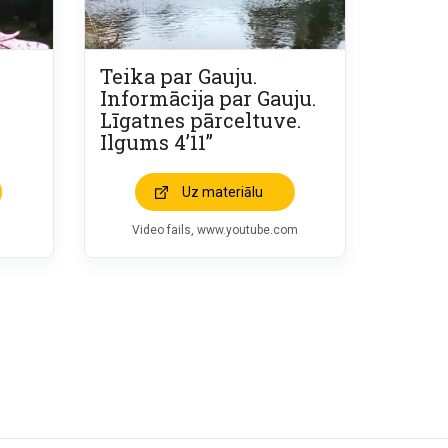
Teika par Gauju.
Informācija par Gauju.
Līgatnes pārceltuve.
Ilgums 4’11”
Uz materiālu
Video fails, www.youtube.com