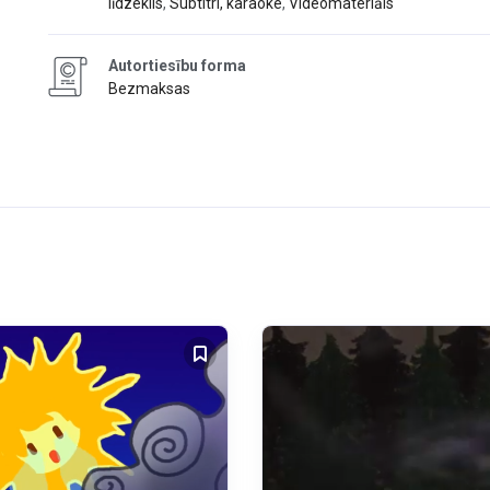
līdzeklis
,
Subtitri, karaoke
,
Videomateriāls
Autortiesību forma
Bezmaksas