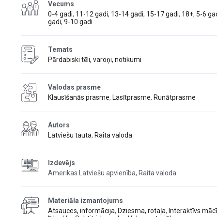
Vecums
0-4 gadi
,
11-12 gadi
,
13-14 gadi
,
15-17 gadi
,
18+
,
5-6 ga
gadi
,
9-10 gadi
Temats
Pārdabiski tēli, varoņi, notikumi
Valodas prasme
Klausīšanās prasme
,
Lasītprasme
,
Runātprasme
Autors
Latviešu tauta
,
Raita valoda
Izdevējs
Amerikas Latviešu apvienība, Raita valoda
Materiāla izmantojums
Atsauces, informācija
,
Dziesma, rotaļa
,
Interaktīvs māc