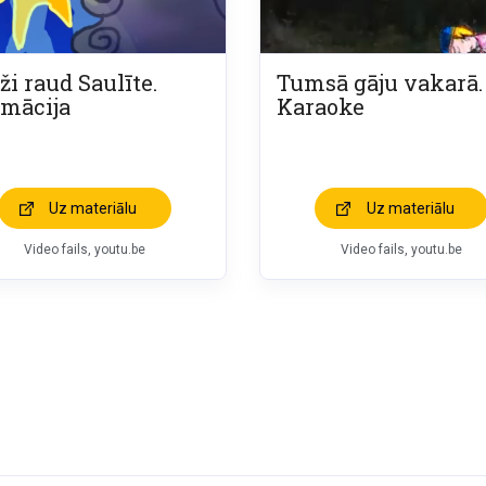
ži raud Saulīte.
Tumsā gāju vakarā.
mācija
Karaoke
Uz materiālu
Uz materiālu
Video fails, youtu.be
Video fails, youtu.be