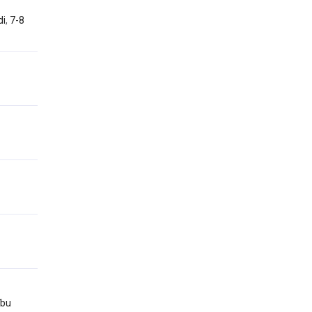
di
,
7-8
ību