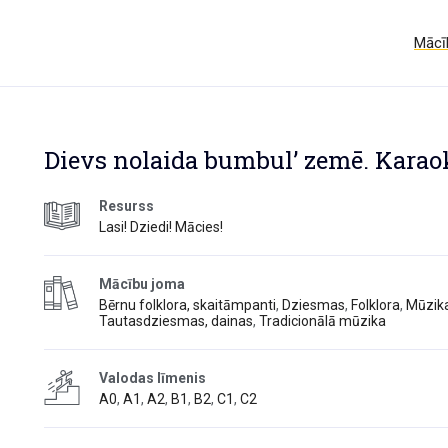
Mācīb
Dievs nolaida bumbul’ zemē. Karao
Resurss
Lasi! Dziedi! Mācies!
Mācību joma
Bērnu folklora, skaitāmpanti
,
Dziesmas
,
Folklora
,
Mūzik
Tautasdziesmas, dainas
,
Tradicionālā mūzika
Valodas līmenis
A0
,
A1
,
A2
,
B1
,
B2
,
C1
,
C2