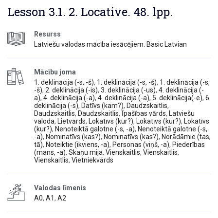
Lesson 3.1. 2. Locative. 48. lpp.
Resurss
Latviešu valodas mācība iesācējiem. Basic Latvian
Mācību joma
1. deklinācija (-s, -š)
,
1. deklinācija (-s, -š)
,
1. deklinācija (-s,
-š)
,
2. deklinācija (-is)
,
3. deklinācija (-us)
,
4. deklinācija (-
a)
,
4. deklinācija (-a)
,
4. deklinācija (-a)
,
5. deklinācija(-e)
,
6.
deklinācija (-s)
,
Datīvs (kam?)
,
Daudzskaitlis
,
Daudzskaitlis
,
Daudzskaitlis
,
Īpašības vārds
,
Latviešu
valoda
,
Lietvārds
,
Lokatīvs (kur?)
,
Lokatīvs (kur?)
,
Lokatīvs
(kur?)
,
Nenoteiktā galotne (-s, -a)
,
Nenoteiktā galotne (-s,
-a)
,
Nominatīvs (kas?)
,
Nominatīvs (kas?)
,
Norādāmie (tas,
tā)
,
Noteiktie (ikviens, -a)
,
Personas (viņš, -a)
,
Piederības
(mans, -a)
,
Skaņu mija
,
Vienskaitlis
,
Vienskaitlis
,
Vienskaitlis
,
Vietniekvārds
Valodas līmenis
A0
,
A1
,
A2