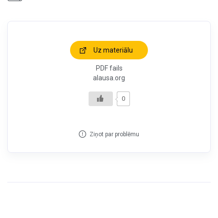
Uz materiālu
PDF fails
alausa.org
0
Ziņot par problēmu